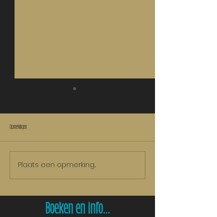
ERFENIS
SPIEGELBEELD
Opmerkingen
Plaats een opmerking...
Boeken en info...