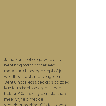
Je herkent het ongetwijfeld. Je 
bent nog maar amper een 
modezaak binnengestapt of je 
wordt bestookt met vragen als: 
‘Bent u naar iets speciaals op zoek? 
Kan ik u misschien ergens mee 
helpen?' Soms krijg je als klant iets 
meer vrijheid met de 
vervolgopmerking: ‘Of kijkt u even 