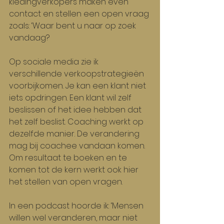
kledingverkopers maken even 
contact en stellen een open vraag 
zoals: ‘Waar bent u naar op zoek 
vandaag?
Op sociale media zie ik 
verschillende verkoopstrategieën 
voorbijkomen. Je kan een klant niet 
iets opdringen. Een klant wil zelf 
beslissen of het idee hebben dat 
het zelf beslist. Coaching werkt op 
dezelfde manier. De verandering 
mag bij coachee vandaan komen. 
Om resultaat te boeken en te 
komen tot de kern werkt ook hier 
het stellen van open vragen.
In een podcast hoorde ik: ‘Mensen 
willen wel veranderen, maar niet 