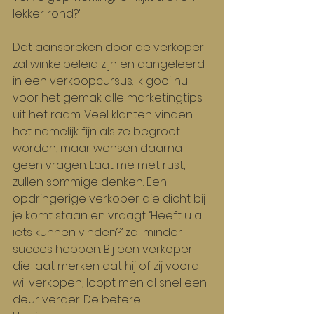
lekker rond?’
Dat aanspreken door de verkoper 
zal winkelbeleid zijn en aangeleerd 
in een verkoopcursus. Ik gooi nu 
voor het gemak alle marketingtips 
uit het raam. Veel klanten vinden 
het namelijk fijn als ze begroet 
worden, maar wensen daarna 
geen vragen. Laat me met rust, 
zullen sommige denken. Een 
opdringerige verkoper die dicht bij 
je komt staan en vraagt: ‘Heeft u al 
iets kunnen vinden?’ zal minder 
succes hebben. Bij een verkoper 
die laat merken dat hij of zij vooral 
wil verkopen, loopt men al snel een 
deur verder. De betere 