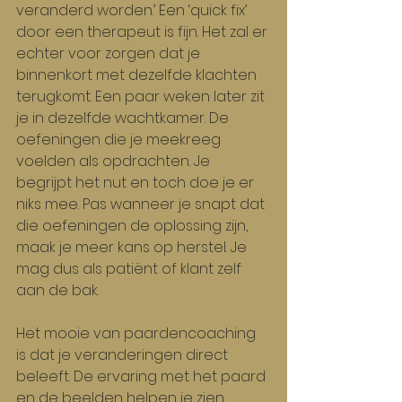
veranderd worden.’ Een ‘quick fix’ 
door een therapeut is fijn. Het zal er 
echter voor zorgen dat je 
binnenkort met dezelfde klachten 
terugkomt. Een paar weken later zit 
je in dezelfde wachtkamer. De 
oefeningen die je meekreeg 
voelden als opdrachten. Je 
begrijpt het nut en toch doe je er 
niks mee. Pas wanneer je snapt dat 
die oefeningen de oplossing zijn, 
maak je meer kans op herstel. Je 
mag dus als patiënt of klant zelf 
aan de bak.
Het mooie van paardencoaching 
is dat je veranderingen direct 
beleeft. De ervaring met het paard 
en de beelden helpen je zien, 