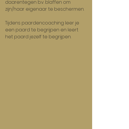
daarentegen b.v. blaffen om 
zijn/haar eigenaar te beschermen.
Tijdens paardencoaching leer je 
een paard te begrijpen en leert 
het paard jezelf te begrijpen.