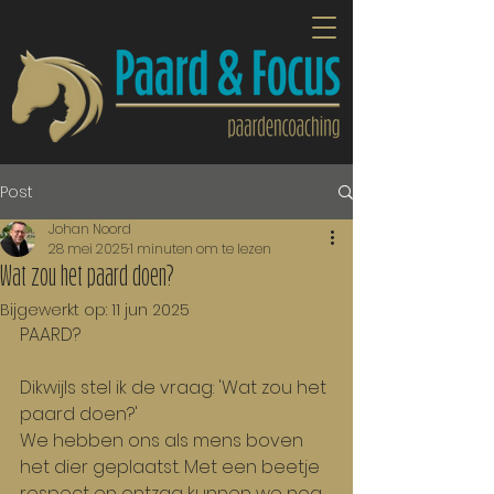
Post
Johan Noord
28 mei 2025
1 minuten om te lezen
Wat zou het paard doen?
Bijgewerkt op:
11 jun 2025
PAARD?
Dikwijls stel ik de vraag: 'Wat zou het 
paard doen?'
We hebben ons als mens boven 
het dier geplaatst. Met een beetje 
respect en ontzag kunnen we nog 