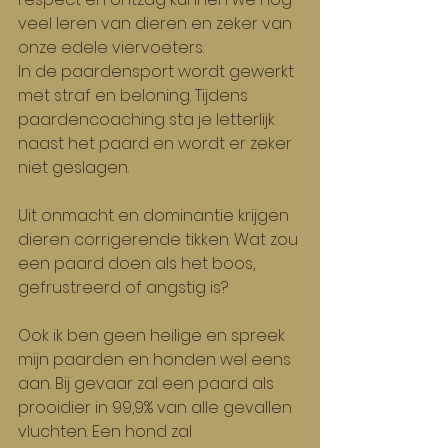
veel leren van dieren en zeker van 
onze edele viervoeters.
In de paardensport wordt gewerkt 
met straf en beloning. Tijdens 
paardencoaching sta je letterlijk 
naast het paard en wordt er zeker 
niet geslagen.
Uit onmacht en dominantie krijgen 
dieren corrigerende tikken. Wat zou 
een paard doen als het boos, 
gefrustreerd of angstig is?
Ook ik ben geen heilige en spreek 
mijn paarden en honden wel eens 
aan. Bij gevaar zal een paard als 
prooidier in 99,9% van alle gevallen 
vluchten. Een hond zal 