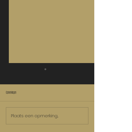
ERFENIS
ADEMWOLKJES
Opmerkingen
Plaats een opmerking...