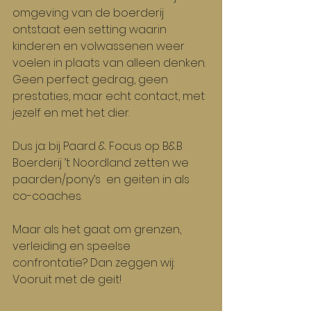
omgeving van de boerderij 
ontstaat een setting waarin 
kinderen en volwassenen weer 
voelen in plaats van alleen denken. 
Geen perfect gedrag, geen 
prestaties, maar echt contact, met 
jezelf en met het dier.
Dus ja: bij Paard & Focus op B&B 
Boerderij ’t Noordland zetten we 
paarden/pony’s  en geiten in als 
co-coaches.
Maar als het gaat om grenzen, 
verleiding en speelse 
confrontatie? Dan zeggen wij: 
Vooruit met de geit!