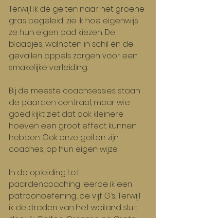
Terwijl ik de geiten naar het groene 
gras begeleid, zie ik hoe eigenwijs 
ze hun eigen pad kiezen. De 
blaadjes, walnoten in schil en de 
gevallen appels zorgen voor een 
smakelijke verleiding.
Bij de meeste coachsessies staan 
de paarden centraal, maar wie 
goed kijkt ziet dat ook kleinere 
hoeven een groot effect kunnen 
hebben. Ook onze geiten zijn 
coaches, op hun eigen wijze.
In de opleiding tot 
paardencoaching leerde ik een 
patroonoefening, de vijf G’s. Terwijl 
ik de draden van het weiland sluit 