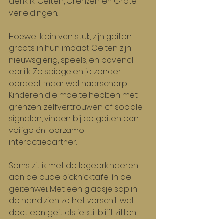
denk ik: Geiten, Grenzen en Grote 
verleidingen.
Hoewel klein van stuk, zijn geiten 
groots in hun impact. Geiten zijn 
nieuwsgierig, speels, en bovenal 
eerlijk. Ze spiegelen je zonder 
oordeel, maar wel haarscherp. 
Kinderen die moeite hebben met 
grenzen, zelfvertrouwen of sociale 
signalen, vinden bij de geiten een 
veilige én leerzame 
interactiepartner.
Soms zit ik met de logeerkinderen 
aan de oude picknicktafel in de 
geitenwei. Met een glaasje sap in 
de hand zien ze het verschil; wat 
doet een geit als je stil blijft zitten 