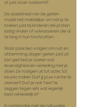
of juist stoer overkomt?
De speelsheid van de geiten 
maakt het makkelijker om het ijs te 
breken, juist bij kinderen die praten 
lastig vinden of volwassenen die al 
te lang in hun hoofd zitten.
Waar paarden vragen om rust en 
afstemming, dagen geiten juist uit. 
Een geit laat je voelen wat 
levendigheid en verleiding met je 
doen. Ze nodigen uit tot actie, tot 
keuzes maken: Durf jij jouw ruimte te 
claimen? Durf je ook “nee” te 
zeggen tegen iets wat eigenlijk 
best verleidelijk is?
In combinatie met de natuurlijke 