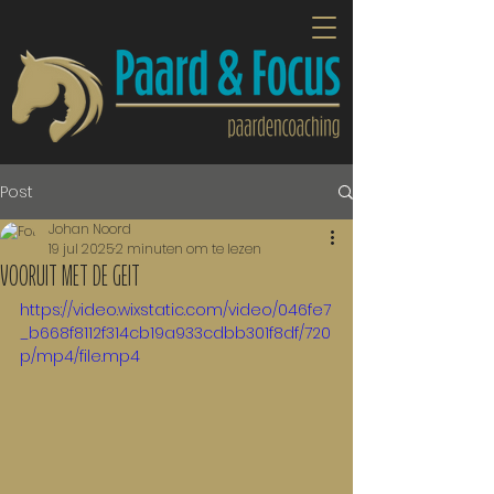
Post
Johan Noord
19 jul 2025
2 minuten om te lezen
VOORUIT MET DE GEIT
https://video.wixstatic.com/video/046fe7
_b668f8112f314cb19a933cdbb301f8df/720
p/mp4/file.mp4