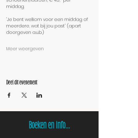
schoenen/laarzen, € 45,- per
middag.
'Je bent welkom voor een middag of 
meerdere, wat bij jou past' (apart 
doorgeven a.u.b.)
Meer weergeven
Deel dit evenement
Boeken en info...