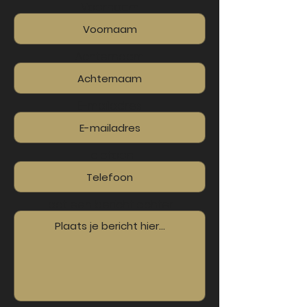
Voornaam
Achternaam
E-mailadres
Telefoon
Laat een bericht achter...