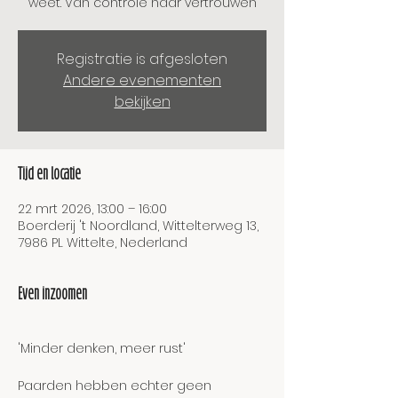
weet. Van controle naar vertrouwen
Registratie is afgesloten
Andere evenementen
bekijken
Tijd en locatie
22 mrt 2026, 13:00 – 16:00
Boerderij 't Noordland, Wittelterweg 13,
7986 PL Wittelte, Nederland
Even inzoomen
'Minder denken, meer rust'
Paarden hebben echter geen 