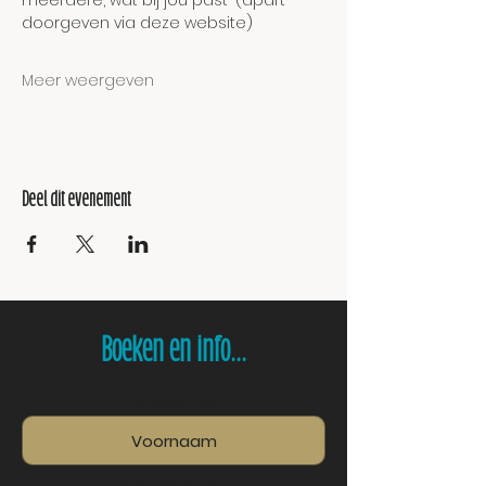
meerdere, wat bij jou past' (apart 
doorgeven via deze website)
Meer weergeven
Deel dit evenement
Boeken en info...
Voornaam
Achternaam