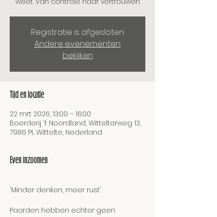
weet. Van controle naar vertrouwen
Registratie is afgesloten
Andere evenementen
bekijken
Tijd en locatie
22 mrt 2026, 13:00 – 16:00
Boerderij 't Noordland, Wittelterweg 13,
7986 PL Wittelte, Nederland
Even inzoomen
'Minder denken, meer rust'
Paarden hebben echter geen 