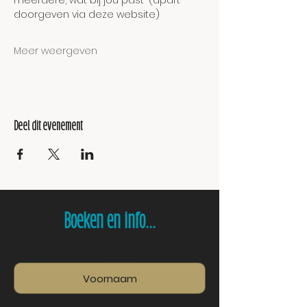
meerdere, wat bij jou past' (apart 
doorgeven via deze website)
Meer weergeven
Deel dit evenement
Boeken en info...
Voornaam
Achternaam