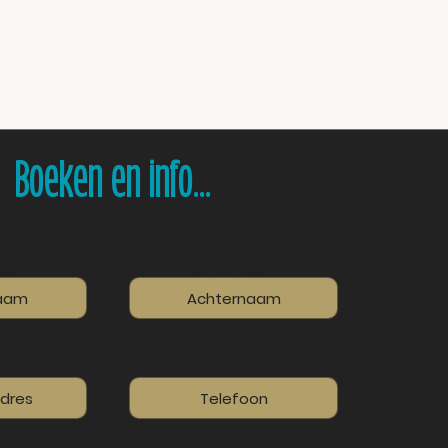
Boeken en info...
aam
Achternaam
adres
Telefoon