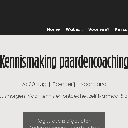
Home
Wat is...
Voor wie?
Perso
Kennismaking paardencoachin
za 30 aug
  |  
Boerderij 't Noordland
usmorgen : Maak kennis en ontdek het zelf. Maximaal 6 pe
Registratie is afgesloten
Andere evenementen bekijken