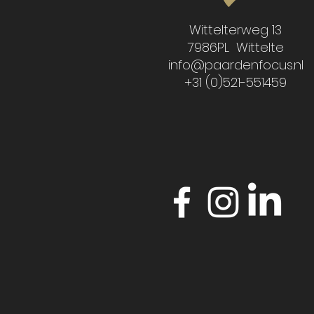
Wittelterweg 13
7986PL Wittelte
info@paardenfocus.nl
+31 (0)521-551459