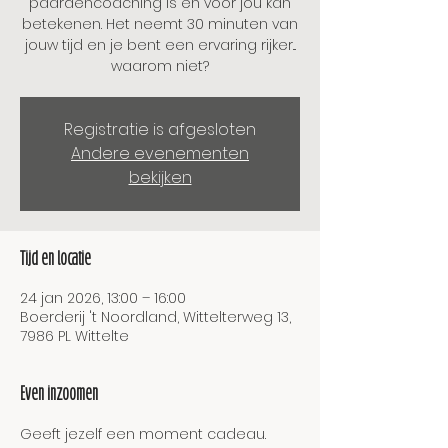
paardencoaching is en voor jou kan
betekenen. Het neemt 30 minuten van
jouw tijd en je bent een ervaring rijker...
waarom niet?
Registratie is afgesloten
Andere evenementen
bekijken
Tijd en locatie
24 jan 2026, 13:00 – 16:00
Boerderij 't Noordland, Wittelterweg 13,
7986 PL Wittelte
Even inzoomen
Geeft jezelf een moment cadeau. 